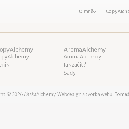
O mně
CopyAlch
opyAlchemy
AromaAlchemy
opyAlchemy
AromaAlchemy
eník
Jak začít?
Sady
ght ©
2026
Katka
Alchemy.
Webdesign a tvorba webu:
Tomáš 