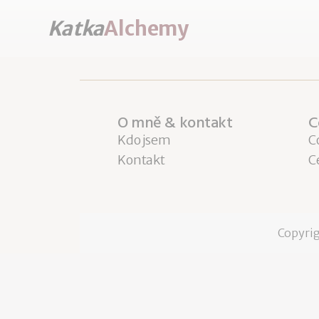
Katka
Alchemy
O mně & kontakt
C
Kdo jsem
C
Kontakt
C
Copyri