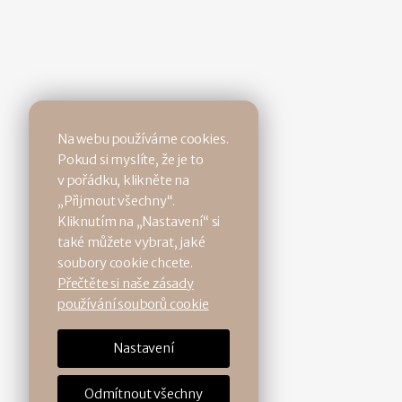
Na webu používáme cookies.
Pokud si myslíte, že je to
v pořádku, klikněte na
„Přijmout všechny“.
Kliknutím na „Nastavení“ si
také můžete vybrat, jaké
soubory cookie chcete.
Přečtěte si naše zásady
používání souborů cookie
Nastavení
Odmítnout všechny